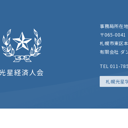
事務局所在
〒065-0041
札幌市東区本
有限会社 ダン
TEL 011-78
光星経済人会
札幌光星