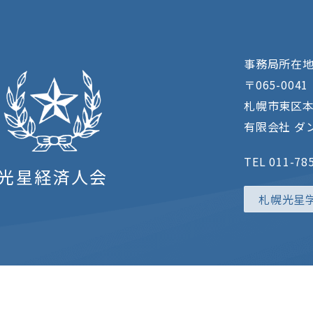
事務局所在
〒065-0041
札幌市東区本
有限会社 ダン
TEL 011-78
光星経済人会
札幌光星