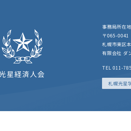
事務局所在
〒065-0041
札幌市東区本
有限会社 ダン
TEL 011-78
光星経済人会
札幌光星