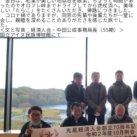
翌日は、紅葉が美しい地獄谷を散策。ちょっと時間があ
ったのでオロフレ峠までドライブしてから虎杖浜へ。美味
しい「たらこ」をたくさんいただき、帰路につきました。
コロナ禍でありますが、同窓の先輩や後輩たちが一堂に
会し、親睦を深めることのありがたさを感じた旅でし
た。
＜文と写真：経済人会・中田公成事務局長（55期）＞
国立アイヌ民族博物館にて