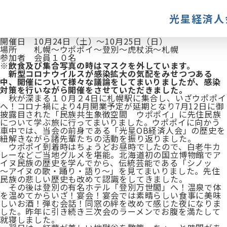
光星経済人
開催日 10月24日（土）～10月25日（日）
場所 札幌～ウポポイ～登別～虎杖浜～札幌
参加者 会員１０名
※飲食及び集合写真の時はマスクを外しています。
新型コロナウイルスが感染拡大の気配をみせつつある
中、開催について様々な議論をしてまいりましたが、感染
対策を行いながら開催をさせていただきました。
秋が深まる１０月２4日に札幌駅に集合し、いざウポポイ
へ！コロナ禍により4月開業予定が延期となり7月12日に御
披露目された「民族共生象徴空間 ウポポイ」に先住民族
について学ぶ旅に行ってまいりました。ウポポイに向かう
車中では、当会の前身である「光星OB経済人会」の歴史を
紐解きながら諸先輩たちの活動を振り返りました。
ウポポイ到着時はちょうどお昼時でしたので、白老牛カ
レーなどご当地グルメを堪能。北海道初の国立博物館でア
イヌ民族の歴史を学んでから、伝統芸能である「シノッ
～アイヌの歌・踊り・語り～」を見てまいりました。先住
民族の悲しい歴史も改めて認識をしてきました。
その後は登別の有名ホテル「登別万世閣」へ！温泉で体
を温めてからいざ！宴会！宴会では素晴らしい食事に美味
しいお酒！弾む会話！同窓の絆を改めて感じた夜になりま
した。昨年に引き続き三次会のラーメンでお腹を満たして
就寝しました。