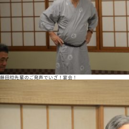
藤田稔先輩のご発声でいざ！宴会！